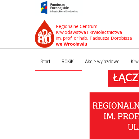
Regionalne Centrum
Krwiodawstwa i Krwiolecznictwa
im. prof. dr hab. Tadeusza Dorobisza
we Wrocławiu
Start
RCKiK
Akcje wyjazdowe
Krw