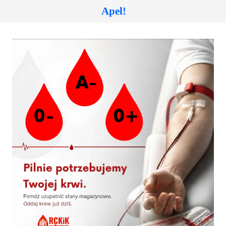
B
O
A
B
Apel!
Akcja krwiodawstwa w Bierutowie