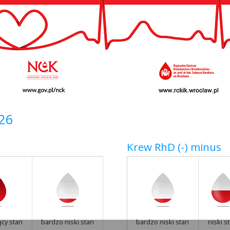
026
Krew RhD (-) minus
ący stan
bardzo niski stan
bardzo niski stan
niski s