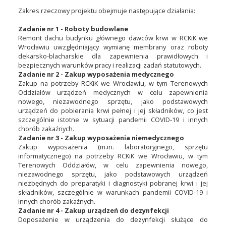
Zakres rzeczowy projektu obejmuje następujące działania:
Zadanie nr 1 - Roboty budowlane
Remont dachu budynku głównego dawców krwi w RCKiK we
Wrocławiu uwzględniający wymianę membrany oraz roboty
dekarsko-blacharskie dla zapewnienia prawidłowych i
bezpiecznych warunków pracy i realizacji zadań statutowych.
Zadanie nr 2 - Zakup wyposażenia medycznego
Zakup na potrzeby RCKiK we Wrocławiu, w tym Terenowych
Oddziałów urządzeń medycznych w celu zapewnienia
nowego, niezawodnego sprzętu, jako podstawowych
urządzeń do pobierania krwi pełnej i jej składników, co jest
szczególnie istotne w sytuacji pandemii COVID-19 i innych
chorób zakaźnych.
Zadanie nr 3 - Zakup wyposażenia niemedycznego
Zakup wyposażenia (m.in. laboratoryjnego, sprzętu
informatycznego) na potrzeby RCKiK we Wrocławiu, w tym
Terenowych Oddziałów, w celu zapewnienia nowego,
niezawodnego sprzętu, jako podstawowych urządzeń
niezbędnych do preparatyki i diagnostyki pobranej krwi i jej
składników, szczególnie w warunkach pandemii COVID-19 i
innych chorób zakaźnych.
Zadanie nr 4 - Zakup urządzeń do dezynfekcji
Doposażenie w urządzenia do dezynfekcji służące do