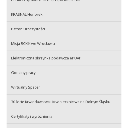
Przetargi
KRASNAL Honorek
Praca
Patron Uroczystości
Misja RCKIK we Wrocławiu
Kontakt
Elektroniczna skrzynka podawcza ePUAP
Godziny pracy
BIP
Wirtualny Spacer
RODO
70-lecie Krwiodawstwa i Krwiolecznictwa na Dolnym Śląsku
Certyfikaty i wyróżnienia