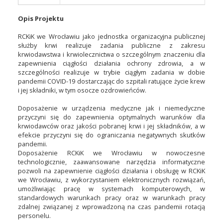
Opis Projektu
RCKiK we Wrocławiu jako jednostka organizacyjna publicznej
służby krwi realizuje zadania publiczne z zakresu
krwiodawstwa i krwiolecznictwa o szczególnym znaczeniu dla
zapewnienia ciągłości działania ochrony zdrowia, a w
szczególności realizuje w trybie ciągłym zadania w dobie
pandemii COVID-19 dostarczając do szpitali ratujące życie krew
i jej składniki, w tym osocze ozdrowieńców.
Doposażenie w urządzenia medyczne jak i niemedyczne
przyczyni się do zapewnienia optymalnych warunków dla
krwiodawców oraz jakości pobranej krwi i jej składników, a w
efekcie przyczyni się do ograniczania negatywnych skutków
pandemii.
Doposażenie RCKiK we Wrocławiu w nowoczesne
technologicznie, zaawansowane narzędzia informatyczne
pozwoli na zapewnienie ciągłości działania i obsługę w RCKiK
we Wrocławiu, z wykorzystaniem elektronicznych rozwiązań,
umożliwiając pracę w systemach komputerowych, w
standardowych warunkach pracy oraz w warunkach pracy
zdalnej związanej z wprowadzoną na czas pandemii rotacją
personelu.