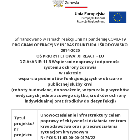
Sfinansowano w ramach reakcji Unii na pandemię COVID-19
PROGRAM OPERACYJNY INFRASTRUKTURA I ŚRODOWISKO
2014-2020
OŚ PRIORYTETOWA: XI REACT - EU
DZIAŁANIE: 11.3 Wspieranie naprawy i odporności
systemu ochrony zdrowia
w zakresie
wsparcia podmiotów funkcjonujących w obszarze
publicznej służby krwi
(roboty budowlane, doposażenie, w tym zakup wyrobów
medycznych jednorazowego użytku, środków ochrony
indywidualnej oraz środków do dezynfekcji)
Unowocześnienie infrastruktury celem
Tytuł
poprawy efektywności działania centrum
projektu/
krwiodawstwa oraz przeciwdziałania
nr
sytuacjom kryzysowym
projektu
Nr POIS.11.03.00-00-0174/22