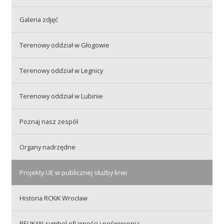
Galeria zdjęć
Akcje wyjazdowe
Terenowy oddział w Głogowie
Krwiodawcy
Terenowy oddział w Legnicy
Terenowy oddział w Lubinie
Szpitale
Poznaj nasz zespół
Szkolenia
Organy nadrzędne
Projekty UE w publicznej służby krwi
Badania
Historia RCKiK Wrocław
PELIKAN-symbol ofiarności i poświęcenia