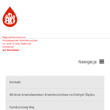
Regionalne Centrum
Krwiodawstwa i Krwiolecznictwa
im. prof. dr hab. Tadeusza
Dorobisza
we Wrocławiu
Nawigacja
Start
Kontakt
80-lecie krwiodawstwa i krwiolecznictwa na Dolnym Śląsku
RCKiK
Funduszowy Maj