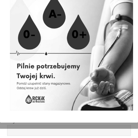
07.08.2026 » Akcja krwiodawstwa w Jelczu Laskowicach
06.08.2026 » Akcja krwiodawstwa w Komornikach
06.08.2026 » Akcja krwiodawstwa Magnolia Park
04.08.2026 » Akcja krwiodawstwa w Obornikach Śląskich
04.08.2026 » Harmonogram akcji wyjazdowych
Newsletter
Ankieta satysfakcji Krwiodawcy
Wyszukiwarka: