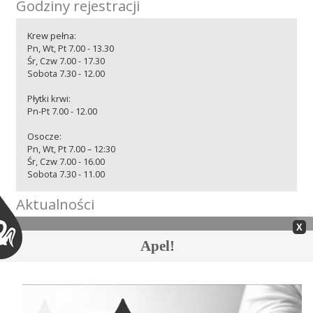
Godziny rejestracji
Przetargi
Krew pełna:
Pn, Wt, Pt 7.00 - 13.30
Śr, Czw 7.00 - 17.30
Praca
Sobota 7.30 - 12.00
Płytki krwi:
Pn-Pt 7.00 - 12.00
Kontakt
Osocze:
Pn, Wt, Pt 7.00 – 12:30
Śr, Czw 7.00 - 16.00
Sobota 7.30 - 11.00
BIP
Aktualności
08.08.2026 » Z głębokim żalem zawiadamiamy
RODO
Apel!
07.08.2026 » Akcja krwiodawstwa w Bierutowie
07.08.2026 » Harmonogram akcji wyjazdowych