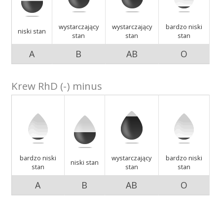
Akcje wyjazdowe
wystarczający
wystarczający
bardzo niski
niski stan
stan
stan
stan
A
B
AB
O
Krwiodawcy
Krew RhD (-) minus
Szpitale
Szkolenia
bardzo niski
wystarczający
bardzo niski
niski stan
stan
stan
stan
A
B
AB
O
Badania