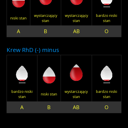
Akcje wyjazdowe
wystarczający
wystarczający
bardzo niski
niski stan
stan
stan
stan
A
B
AB
O
Krwiodawcy
Krew RhD (-) minus
Szpitale
Szkolenia
bardzo niski
wystarczający
bardzo niski
niski stan
stan
stan
stan
A
B
AB
O
Badania