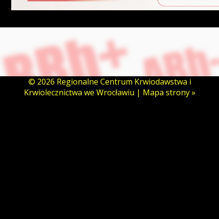
© 2026 Regionalne Centrum Krwiodawstwa i
Krwiolecznictwa we Wrocławiu |
Mapa strony »