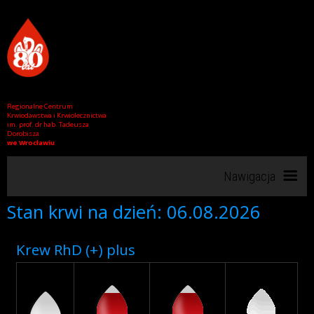
Regionalne Centrum
Krwiodawstwa i Krwiolecznictwa
im. prof. dr hab. Tadeusza
Dorobisza
we Wrocławiu
Nawigacja
Stan krwi na dzień: 06.08.2026
Start
Krew RhD (+) plus
RCKiK