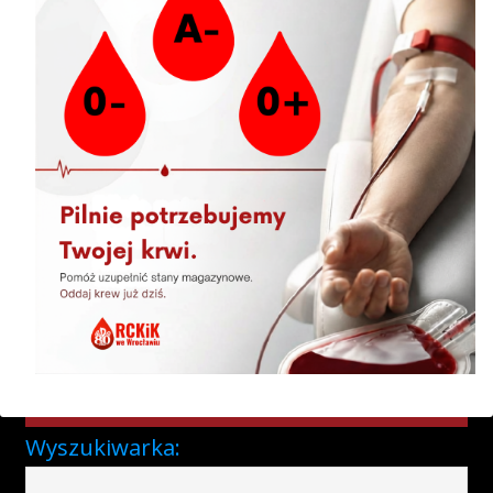
04.08.2026 » Harmonogram akcji wyjazdowych
03.08.2026 » Akcja wyjazdowa Zawonia
31.07.2026 » To już jutro!
30.07.2026 » Szynkarnia i Pochlebna ponownie partnerami
akcji „Oddaj krew, odwiedź gastro”
29.07.2026 » Przypominamy!
Newsletter
Ankieta satysfakcji Krwiodawcy
Wyszukiwarka: