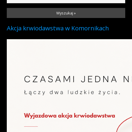
Wyszukaj »
Akcja krwiodawstwa w Komornikach