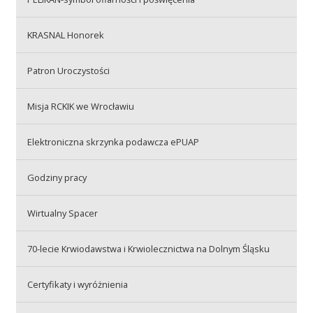
Przetargi
KRASNAL Honorek
Praca
Patron Uroczystości
Misja RCKIK we Wrocławiu
Kontakt
Elektroniczna skrzynka podawcza ePUAP
Godziny pracy
BIP
Wirtualny Spacer
RODO
70-lecie Krwiodawstwa i Krwiolecznictwa na Dolnym Śląsku
Certyfikaty i wyróżnienia