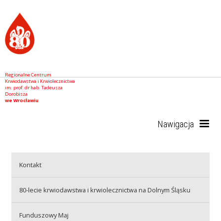
Regionalne Centrum
Krwiodawstwa i Krwiolecznictwa
im. prof. dr hab. Tadeusza
Dorobisza
we Wrocławiu
Nawigacja
Start
Kontakt
80-lecie krwiodawstwa i krwiolecznictwa na Dolnym Śląsku
RCKiK
Funduszowy Maj