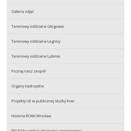
Galeria zdjęć
Akcje wyjazdowe
Terenowy oddział w Głogowie
Krwiodawcy
Terenowy oddział w Legnicy
Terenowy oddział w Lubinie
Szpitale
Poznaj nasz zespół
Szkolenia
Organy nadrzędne
Projekty UE w publicznej służby krwi
Badania
Historia RCKiK Wrocław
PELIKAN-symbol ofiarności i poświęcenia