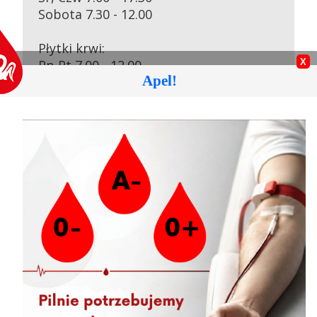
Praca
Sobota 7.30 - 12.00
Płytki krwi:
Pn-Pt 7.00 - 12.00
Apel!
Kontakt
Osocze:
Pn, Wt, Pt 7.00 – 12:30
Śr, Czw 7.00 - 16.00
Sobota 7.30 - 11.00
BIP
Aktualności
07.08.2026 » Akcja krwiodawstwa w
Bierutowie
RODO
07.08.2026 » Harmonogram akcji