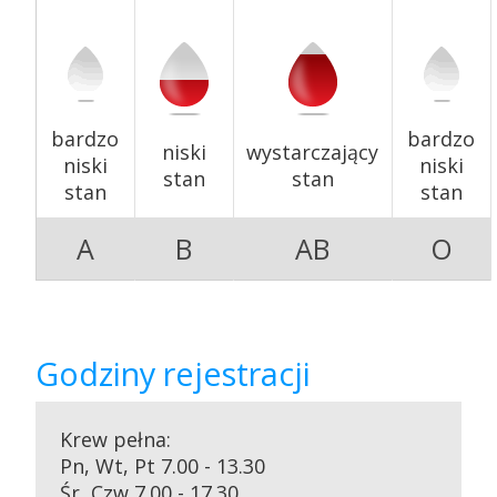
Szkolenia
bardzo
bardzo
niski
wystarczający
niski
niski
stan
stan
stan
stan
A
B
AB
O
Badania
Godziny rejestracji
Przetargi
Krew pełna:
Pn, Wt, Pt 7.00 - 13.30
Śr, Czw 7.00 - 17.30