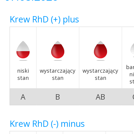
Krew RhD (+) plus
RCKiK
Akcje wyjazdowe
ba
niski
wystarczający
wystarczający
ni
stan
stan
stan
s
Krwiodawcy
A
B
AB
Krew RhD (-) minus
Szpitale