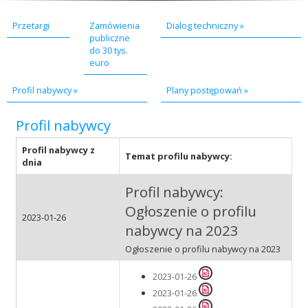
Przetargi
Zamówienia
Dialog techniczny »
Akcje wyjazdowe
publiczne
do 30 tys.
euro
Krwiodawcy
Profil nabywcy »
Plany postępowań »
Profil nabywcy
Szpitale
Profil nabywcy z
Temat profilu nabywcy:
dnia
Profil nabywcy:
Szkolenia
Ogłoszenie o profilu
2023-01-26
nabywcy na 2023
Ogłoszenie o profilu nabywcy na 2023
Badania
2023-01-26
2023-01-26