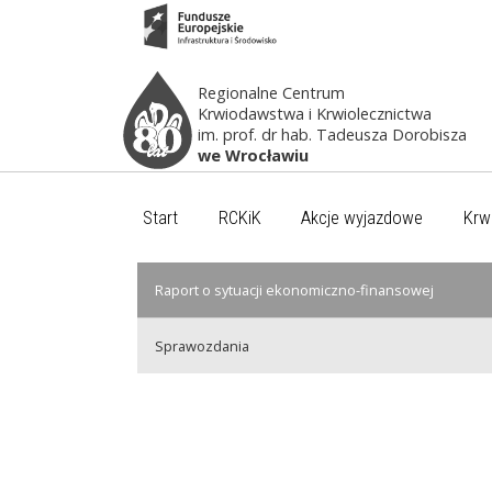
Regionalne Centrum
Krwiodawstwa i Krwiolecznictwa
im. prof. dr hab. Tadeusza Dorobisza
we Wrocławiu
Start
RCKiK
Akcje wyjazdowe
Krw
Raport o sytuacji ekonomiczno-finansowej
Sprawozdania