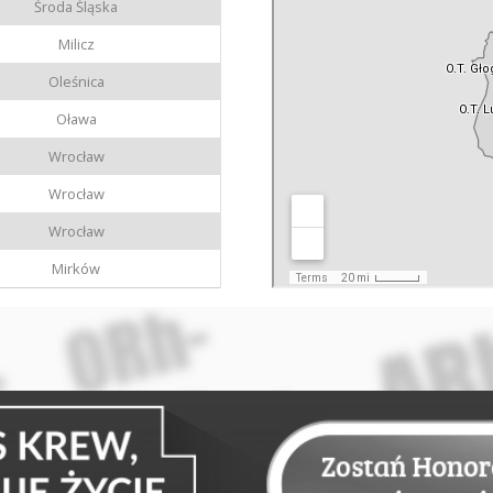
Środa Śląska
Milicz
Oleśnica
Oława
Wrocław
Wrocław
Wrocław
Mirków