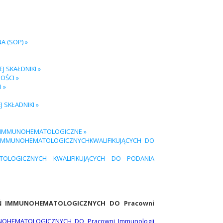
 (SOP) »
J SKAŁDNIKI »
OŚCI »
 »
 SKŁADNIKI »
IE IMMUNOHEMATOLOGICZNE »
 IMMUNOHEMATOLOGICZNYCHKWALIFIKUJĄCYCH DO
OLOGICZNYCH KWALIFIKUJĄCYCH DO PODANIA
AŃ IMMUNOHEMATOLOGICZNYCH DO Pracowni
NOHEMATOLOGICZNYCH DO Pracowni Immunologii