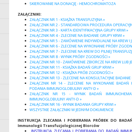
SKIEROWANIE NA DONACJĘ - HEMOCHROMATOZA
ZAŁĄCZNIKI:
ZAŁĄCZNIK NR 1 - KSIĄŻKA TRANSFUZYJNA »
ZAŁĄCZNIK NR 2 - STANDARDOWA PROCEDURA OPERACYJNA
ZAŁĄCZNIK NR 3 - KARTA IDENTYFIKACYJNA GRUPY KRWI »
ZAŁĄCZNIK NR 4 - ZLECENIE NA BADANIE GRUPY KRWI »
ZAŁĄCZNIK NR 5 - ZAMÓWIENIE INDYWIDUALNE NA KREW I JE
ZAŁĄCZNIK NR 6 - ZLECENIE NA WYKONANIE PRÓBY ZGODN
ZAŁĄCZNIK NR 7 - ZLECENIE NA KREW DO PILNEJ TRANSFUZJI
ZAŁĄCZNIK NR 8 - WYNIK PRÓBY ZGODNOŚCI »
ZAŁĄCZNIK NR 10 - ZAMÓWIENIE ZBIORCZE NA KREW LUB JEJ
ZAŁĄCZNIK NR 11 - KSIĄŻKA BADAŃ GRUP KRWI »
ZAŁĄCZNIK NR 12 - KSIĄŻKA PRÓB ZGODNOŚCI »
ZAŁĄCZNIK NR 13 - ZLECENIE NA KONSULTACYJNE BADAN
ZAŁĄCZNIK NR 14 - ZLECENIE NA WYKONANIE BADAŃ
PODANIA IMMUNOGLOBULINY ANTY-D »
ZAŁĄCZNIK NR 15 - WYNIK BADAŃ IMMUNOHEMAT
IMMUNOGLOBULINY ANTY-D »
ZAŁĄCZNIK NR 16 - WYNIK BADANIA GRUPY KRWI »
WSZYSTKIE ZAŁĄCZNIKI W JEDNYM DOKUMENCIE
INSTRUKCJA ZLECANIA I POBIERANIA PRÓBEK DO BAD
Immunologii Transfuzjologicznej Biorców
INSTRUKCJA ZLECANIA I POBIERANIA DO BADAŃ IMMU