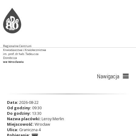
Regionalne Centrum
Krwiodawstwa i Krwiolecznictwa
im. prof. dr hab. Tadeusza
Dorobisza
we Wrocławiu
Nawigacja
Start
Data:
2026-08-22
Od godziny:
09:30
Do godziny:
13:30
Nazwa placówki:
Leroy Merlin
RCKiK
Miejscowość:
Wrocław
Ulica:
Graniczna 4
Pobieranie: