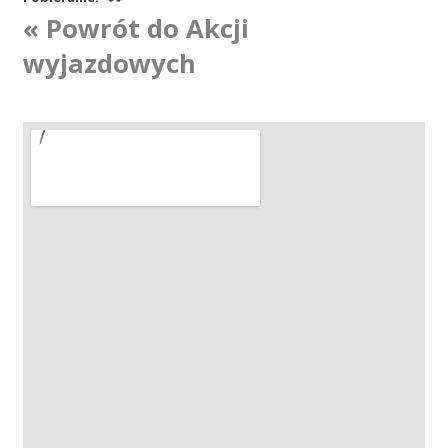
« Powrót do Akcji
Akcje wyjazdowe
wyjazdowych
Krwiodawcy
Szpitale
Szkolenia
Badania