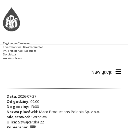
Regionalne Centrum
Krwiodawstwa i Krwiolecznictwa
im. prof. dr hab. Tadeusza
Dorobisza
we Wrocławiu
Nawigacja
Start
Data:
2026-07-27
Od godziny:
09:00
Do godziny:
13:00
Nazwa placówki:
Maco Productions Polonia Sp. z o.o.
RCKiK
Miejscowość:
Wrocław
Ulica:
Szwajcarska 22
Pobieranie: