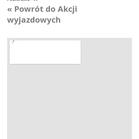
« Powrót do Akcji
Akcje wyjazdowe
wyjazdowych
Krwiodawcy
Szpitale
Szkolenia
Badania