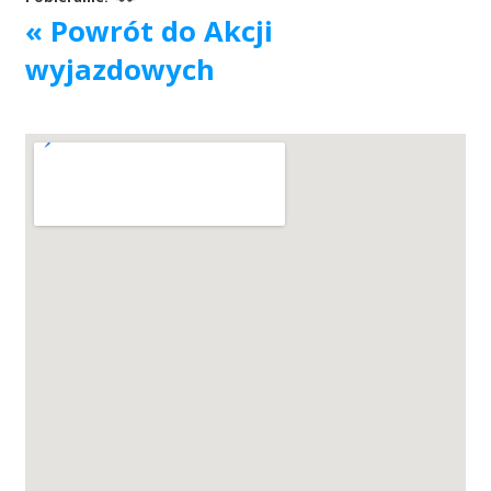
« Powrót do Akcji
Akcje wyjazdowe
wyjazdowych
Krwiodawcy
Szpitale
Szkolenia
Badania