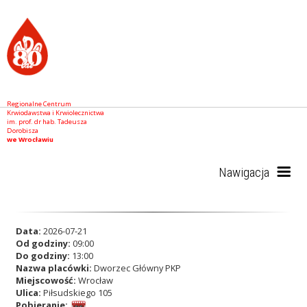
Regionalne Centrum
Krwiodawstwa i Krwiolecznictwa
im. prof. dr hab. Tadeusza
Dorobisza
we Wrocławiu
Nawigacja
Start
Data:
2026-07-21
Od godziny:
09:00
Do godziny:
13:00
Nazwa placówki:
Dworzec Główny PKP
RCKiK
Miejscowość:
Wrocław
Ulica:
Piłsudskiego 105
Pobieranie: