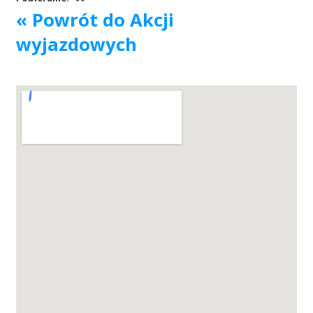
« Powrót do Akcji
Akcje wyjazdowe
wyjazdowych
Krwiodawcy
Szpitale
Szkolenia
Badania