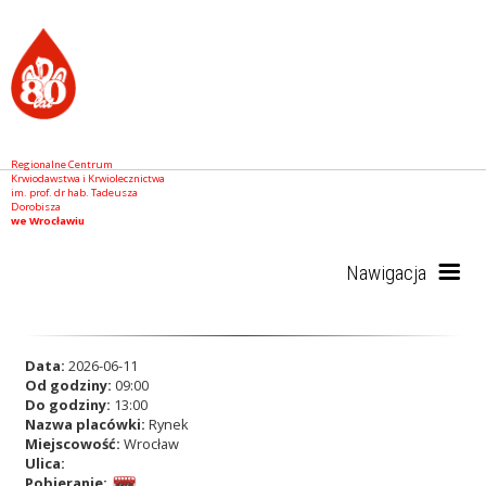
Regionalne Centrum
Krwiodawstwa i Krwiolecznictwa
im. prof. dr hab. Tadeusza
Dorobisza
we Wrocławiu
Nawigacja
Start
Data:
2026-06-11
Od godziny:
09:00
Do godziny:
13:00
Nazwa placówki:
Rynek
RCKiK
Miejscowość:
Wrocław
Ulica:
Pobieranie: