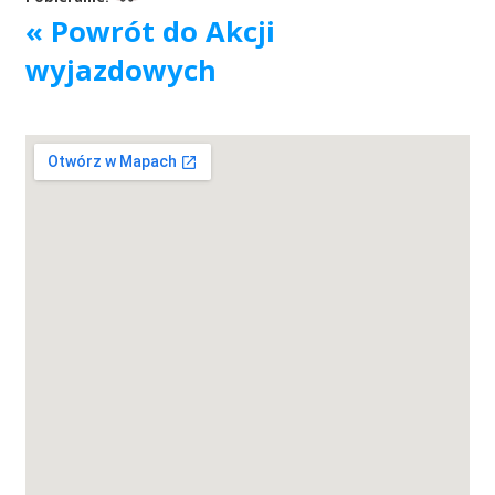
« Powrót do Akcji
Akcje wyjazdowe
wyjazdowych
Krwiodawcy
Szpitale
Szkolenia
Badania