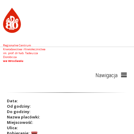
Regionalne Centrum
Krwiodawstwa i Krwiolecznictwa
im. prof. dr hab. Tadeusza
Dorobisza
we Wrocławiu
Nawigacja
Start
Data:
Od godziny:
Do godziny:
Nazwa placówki:
RCKiK
Miejscowość:
Ulica:
Pobieranie: