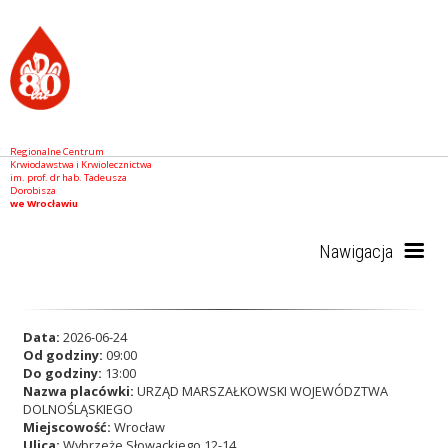
Regionalne Centrum
Krwiodawstwa i Krwiolecznictwa
im. prof. dr hab. Tadeusza
Dorobisza
we Wrocławiu
Nawigacja
Start
Data:
2026-06-24
Od godziny:
09:00
Do godziny:
13:00
Nazwa placówki:
URZĄD MARSZAŁKOWSKI WOJEWÓDZTWA
RCKiK
DOLNOŚLĄSKIEGO
Miejscowość:
Wrocław
Ulica:
Wybrzeże Słowackiego 12-14