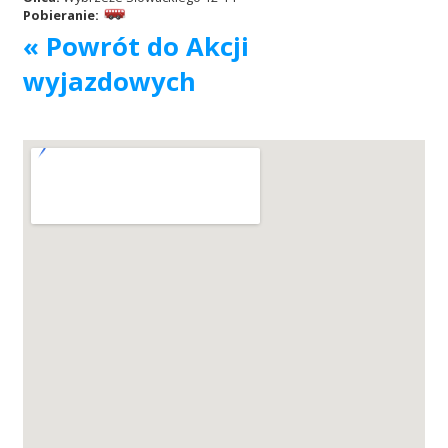
Pobieranie:
« Powrót do Akcji
Akcje wyjazdowe
wyjazdowych
Krwiodawcy
Szpitale
Szkolenia
Badania