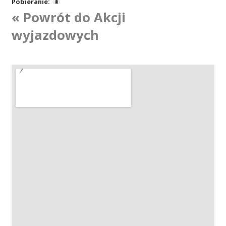
Pobieranie:
« Powrót do Akcji
Akcje wyjazdowe
wyjazdowych
Krwiodawcy
Szpitale
Szkolenia
Badania