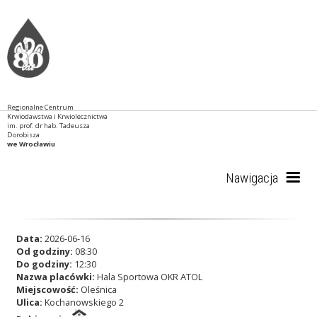
Regionalne Centrum
Krwiodawstwa i Krwiolecznictwa
im. prof. dr hab. Tadeusza
Dorobisza
we Wrocławiu
Nawigacja
Start
Data:
2026-06-16
Od godziny:
08:30
Do godziny:
12:30
Nazwa placówki:
Hala Sportowa OKR ATOL
RCKiK
Miejscowość:
Oleśnica
Ulica:
Kochanowskiego 2