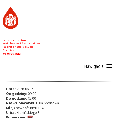
Regionalne Centrum
Krwiodawstwa i Krwiolecznictwa
im. prof. dr hab. Tadeusza
Dorobisza
we Wrocławiu
Nawigacja
Start
Data:
2026-06-15
Od godziny:
09:00
Do godziny:
12:00
Nazwa placówki:
Hala Sportowa
RCKiK
Miejscowość:
Bierutów
Ulica:
Krasińskiego 3
Pobieranie: