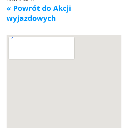
« Powrót do Akcji
Akcje wyjazdowe
wyjazdowych
Krwiodawcy
Szpitale
Szkolenia
Badania