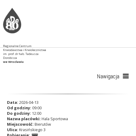
Regionalne Centrum
Krwiodawstwa i Krwiolecznictwa
im. prof. dr hab. Tadeusza
Dorobisza
we Wrocławiu
Nawigacja
Start
Data:
2026-04-13
Od godziny:
09:00
Do godziny:
12:00
Nazwa placówki:
Hala Sportowa
RCKiK
Miejscowość:
Bierutów
Ulica:
Krasińskiego 3
Pobieranie: