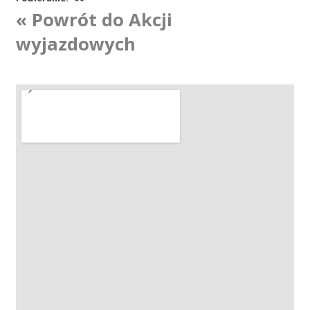
« Powrót do Akcji
Akcje wyjazdowe
wyjazdowych
Krwiodawcy
Szpitale
Szkolenia
Badania