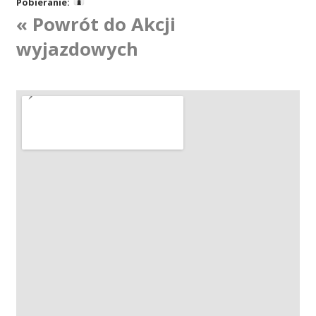
Pobieranie:
« Powrót do Akcji
Akcje wyjazdowe
wyjazdowych
Krwiodawcy
Szpitale
Szkolenia
Badania