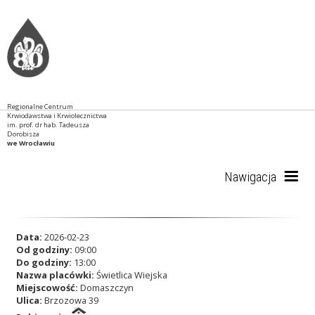
Regionalne Centrum
Krwiodawstwa i Krwiolecznictwa
im. prof. dr hab. Tadeusza
Dorobisza
we Wrocławiu
Nawigacja
Start
Data:
2026-02-23
Od godziny:
09:00
Do godziny:
13:00
Nazwa placówki:
Świetlica Wiejska
RCKiK
Miejscowość:
Domaszczyn
Ulica:
Brzozowa 39