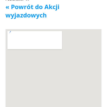
« Powrót do Akcji
Akcje wyjazdowe
wyjazdowych
Krwiodawcy
Szpitale
Szkolenia
Badania