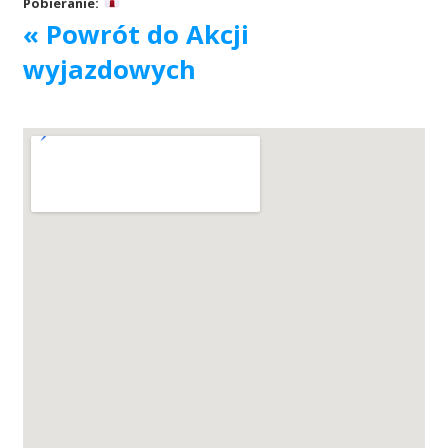
Pobieranie:
« Powrót do Akcji
Akcje wyjazdowe
wyjazdowych
Krwiodawcy
Szpitale
Szkolenia
Badania