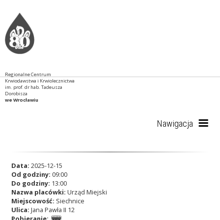
Regionalne Centrum
Krwiodawstwa i Krwiolecznictwa
im. prof. dr hab. Tadeusza
Dorobisza
we Wrocławiu
Nawigacja
Start
Data:
2025-12-15
Od godziny:
09:00
Do godziny:
13:00
Nazwa placówki:
Urząd Miejski
RCKiK
Miejscowość:
Siechnice
Ulica:
Jana Pawła II 12
Pobieranie: