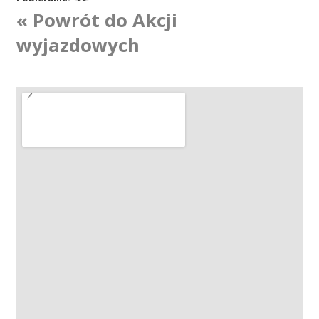
« Powrót do Akcji
Akcje wyjazdowe
wyjazdowych
Krwiodawcy
Szpitale
Szkolenia
Badania