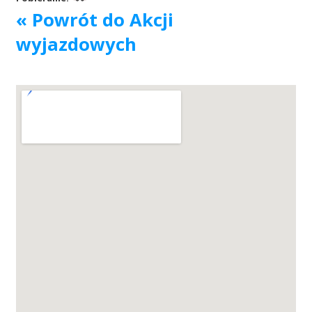
« Powrót do Akcji
Akcje wyjazdowe
wyjazdowych
Krwiodawcy
Szpitale
Szkolenia
Badania