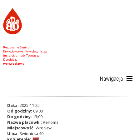
Regionalne Centrum
Krwiodawstwa i Krwiolecznictwa
im. prof. dr hab. Tadeusza
Dorobisza
we Wrocławiu
Nawigacja
Start
Data:
2025-11-25
Od godziny:
09:00
Do godziny:
13:00
Nazwa placówki:
Renoma
RCKiK
Miejscowość:
Wrocław
Ulica:
Świdnicka 40
Pobieranie: