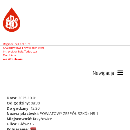
Regionalne Centrum
Krwiodawstwa i Krwiolecznictwa
im. prof. dr hab. Tadeusza
Dorobisza
we Wrocławiu
Nawigacja
Start
Data:
2025-10-01
Od godziny:
08:30
Do godziny:
12:30
Nazwa placówki:
POWIATOWY ZESPÓŁ SZKÓŁ NR 1
RCKiK
Miejscowość:
Krzyżowice
Ulica:
Główna 2
Pobieranie: