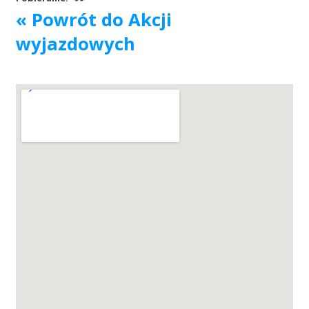
« Powrót do Akcji
Akcje wyjazdowe
wyjazdowych
Krwiodawcy
Szpitale
Szkolenia
Badania