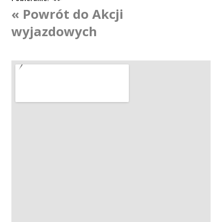
« Powrót do Akcji
Akcje wyjazdowe
wyjazdowych
Krwiodawcy
Szpitale
Szkolenia
Badania