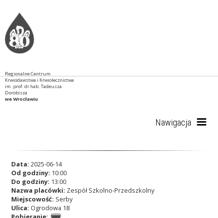
Regionalne Centrum
Krwiodawstwa i Krwiolecznictwa
im. prof. dr hab. Tadeusza
Dorobisza
we Wrocławiu
Nawigacja
Start
Data:
2025-06-14
Od godziny:
10:00
Do godziny:
13:00
Nazwa placówki:
Zespół Szkolno-Przedszkolny
RCKiK
Miejscowość:
Serby
Ulica:
Ogrodowa 18
Pobieranie: