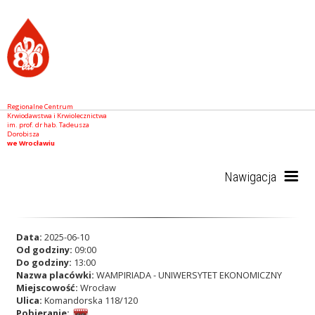
Regionalne Centrum
Krwiodawstwa i Krwiolecznictwa
im. prof. dr hab. Tadeusza
Dorobisza
we Wrocławiu
Nawigacja
Start
Data:
2025-06-10
Od godziny:
09:00
Do godziny:
13:00
Nazwa placówki:
WAMPIRIADA - UNIWERSYTET EKONOMICZNY
RCKiK
Miejscowość:
Wrocław
Ulica:
Komandorska 118/120
Pobieranie: