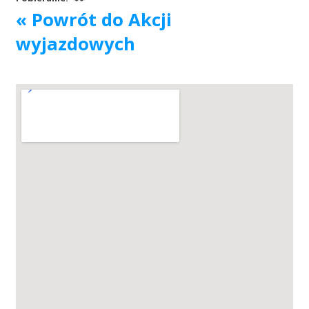
« Powrót do Akcji
Akcje wyjazdowe
wyjazdowych
Krwiodawcy
Szpitale
Szkolenia
Badania