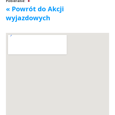
Pobieranie:
« Powrót do Akcji
Akcje wyjazdowe
wyjazdowych
Krwiodawcy
Szpitale
Szkolenia
Badania