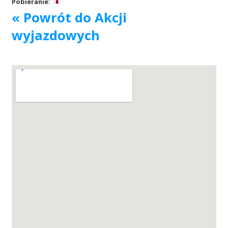
Pobieranie:
« Powrót do Akcji
Akcje wyjazdowe
wyjazdowych
Krwiodawcy
Szpitale
Szkolenia
Badania