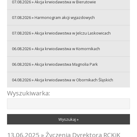
07.08.2026 » Akcja krwiodawstwa w Bierutowie
Akcje wyjazdowe
07.08.2026 » Harmonogram akcji wyjazdowych
07.08.2026 » Akcja krwiodawstwa w Jelczu Laskowicach
Krwiodawcy
06.08.2026 » Akcja krwiodawstwa w Komornikach
Szpitale
06.08.2026 » Akcja krwiodawstwa Magnolia Park
04.08.2026 » Akcja krwiodawstwa w Obornikach Śląskich
Szkolenia
Wyszukiwarka:
Badania
Wyszukaj »
13.06.2025 » Życzenia Dyrektora RCKiK