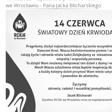
Przetargi
we Wrocławiu - Pana Jacka Blicharskiego
Praca
Kontakt
BIP
RODO