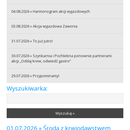
04.08.2026 » Harmonogram akcji wyjazdowych
Akcje wyjazdowe
03.08.2026 » Akcja wyjazdowa Zawonia
Krwiodawcy
31.07.2026 » To już jutro!
30.07.2026 » Szynkarnia i Pochlebna ponownie partnerami
Szpitale
akcji „Oddaj krew, odwiedź gastro”
29.07.2026 » Przypominamy!
Szkolenia
Wyszukiwarka:
Badania
Wyszukaj »
01.07.2026 » Środa z krwiodawstwem