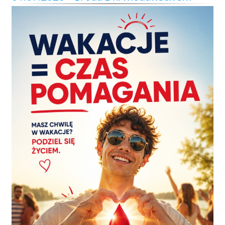
Przetargi
Praca
Kontakt
BIP
RODO