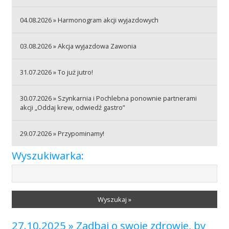
04.08.2026 » Harmonogram akcji wyjazdowych
Akcje wyjazdowe
03.08.2026 » Akcja wyjazdowa Zawonia
Krwiodawcy
31.07.2026 » To już jutro!
30.07.2026 » Szynkarnia i Pochlebna ponownie partnerami
Szpitale
akcji „Oddaj krew, odwiedź gastro”
29.07.2026 » Przypominamy!
Szkolenia
Wyszukiwarka:
Badania
Wyszukaj »
27.10.2025 » Zadbaj o swoje zdrowie, by