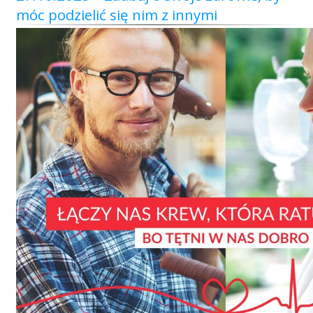
Przetargi
móc podzielić się nim z innymi
Praca
Kontakt
BIP
RODO