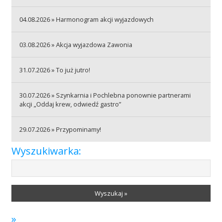
04.08.2026 » Harmonogram akcji wyjazdowych
Akcje wyjazdowe
03.08.2026 » Akcja wyjazdowa Zawonia
Krwiodawcy
31.07.2026 » To już jutro!
30.07.2026 » Szynkarnia i Pochlebna ponownie partnerami
Szpitale
akcji „Oddaj krew, odwiedź gastro”
29.07.2026 » Przypominamy!
Szkolenia
Wyszukiwarka:
Badania
Wyszukaj »
»