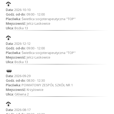
Przetargi
Data:
2026-10-10
Godz. od-do:
09:00 - 12:00
Placówka:
Świetlica socjoterapeutyczna "TOP"
Miejscowość:
Jelcz-Laskowice
Praca
Ulica:
Bożka 13
Data:
2026-12-12
Kontakt
Godz. od-do:
09:00 - 12:00
Placówka:
Świetlica socjoterapeutyczna "TOP"
Miejscowość:
Jelcz-Laskowice
Ulica:
Bożka 13
BIP
Data:
2026-09-29
Godz. od-do:
08:30 - 12:30
Placówka:
POWIATOWY ZESPÓŁ SZKÓŁ NR 1
RODO
Miejscowość:
Krzyżowice
Ulica:
Główna 2
Data:
2026-08-17