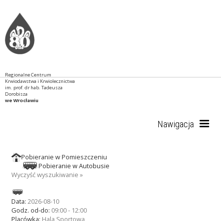
Regionalne Centrum
Krwiodawstwa i Krwiolecznictwa
im. prof. dr hab. Tadeusza
Dorobisza
we Wrocławiu
Nawigacja
Pobieranie w Pomieszczeniu
Start
Pobieranie w Autobusie
Wyczyść wyszukiwanie »
RCKiK
Data:
2026-08-10
Godz. od-do:
09:00 - 12:00
Placówka:
Hala Sportowa