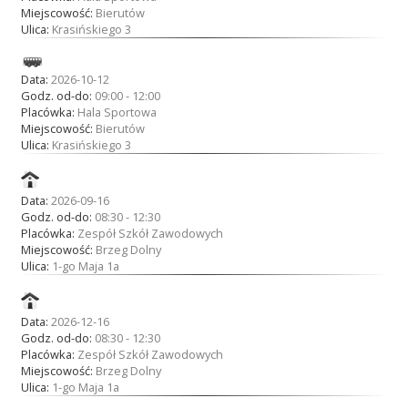
Miejscowość:
Bierutów
Ulica:
Krasińskiego 3
Akcje wyjazdowe
Data:
2026-10-12
Godz. od-do:
09:00 - 12:00
Placówka:
Hala Sportowa
Krwiodawcy
Miejscowość:
Bierutów
Ulica:
Krasińskiego 3
Szpitale
Data:
2026-09-16
Godz. od-do:
08:30 - 12:30
Placówka:
Zespół Szkół Zawodowych
Miejscowość:
Brzeg Dolny
Ulica:
1-go Maja 1a
Szkolenia
Data:
2026-12-16
Godz. od-do:
08:30 - 12:30
Badania
Placówka:
Zespół Szkół Zawodowych
Miejscowość:
Brzeg Dolny
Ulica:
1-go Maja 1a