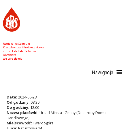
Regionalne Centrum
Krwiodawstwa i Krwiolecznictwa
im. prof. dr hab. Tadeusza
Dorobisza
we Wrocławiu
Nawigacja
Start
Data:
2024-06-28
Od godziny:
08:30
Do godziny:
12:00
Nazwa placówki:
Urząd Miasta i Gminy (Od strony Domu
RCKiK
Handlowego)
Miejscowość:
Twardogóra
Ulica:
Ratuszowa 14