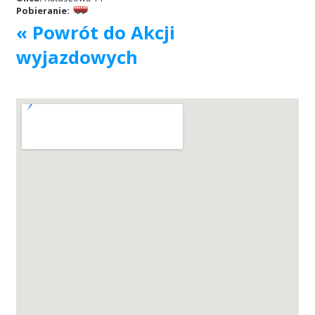
Pobieranie:
« Powrót do Akcji
Akcje wyjazdowe
wyjazdowych
Krwiodawcy
Szpitale
Szkolenia
Badania