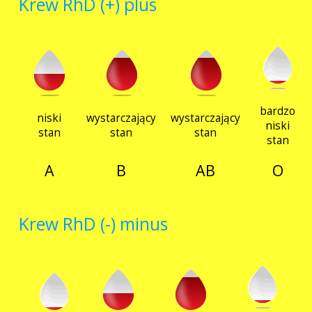
Krew RhD (+) plus
RCKiK
Akcje wyjazdowe
bardzo
niski
wystarczający
wystarczający
niski
stan
stan
stan
stan
Krwiodawcy
A
B
AB
O
Krew RhD (-) minus
Szpitale
Szkolenia