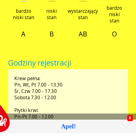
bardzo
bardzo
niski
wystarczający
niski
niski stan
stan
stan
stan
Badania
A
B
AB
O
Przetargi
Godziny rejestracji
Krew pełna:
Praca
Pn, Wt, Pt 7.00 - 13.30
Śr, Czw 7.00 - 17.30
Sobota 7.30 - 12.00
Płytki krwi:
Kontakt
Pn-Pt 7.00 - 12.00
Apel!
Osocze:
Pn, Wt, Pt 7.00 – 12:30