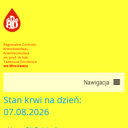
Regionalne Centrum
Krwiodawstwa i
Krwiolecznictwa
im. prof. dr hab.
Tadeusza Dorobisza
we Wrocławiu
Nawigacja
Stan krwi na dzień:
Start
07.08.2026