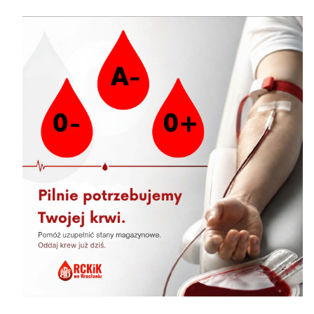
Śr, Czw 7.00 - 16.00
BIP
Sobota 7.30 - 11.00
Aktualności
RODO
07.08.2026 » Akcja krwiodawstwa w Bierutowie
07.08.2026 » Harmonogram akcji wyjazdowych
07.08.2026 » Akcja krwiodawstwa w Jelczu
Laskowicach
06.08.2026 » Akcja krwiodawstwa w
Komornikach
06.08.2026 » Akcja krwiodawstwa Magnolia Park