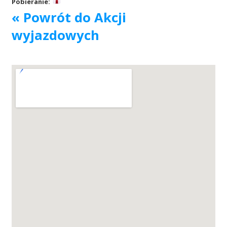
Pobieranie:
« Powrót do Akcji
Akcje wyjazdowe
wyjazdowych
Krwiodawcy
Szpitale
Szkolenia
Badania