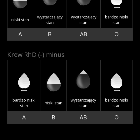
Akcje wyjazdowe
wystarczający
wystarczający
bardzo niski
niski stan
stan
stan
stan
A
B
AB
O
Krwiodawcy
Krew RhD (-) minus
Szpitale
Szkolenia
bardzo niski
wystarczający
bardzo niski
niski stan
stan
stan
stan
A
B
AB
O
Badania