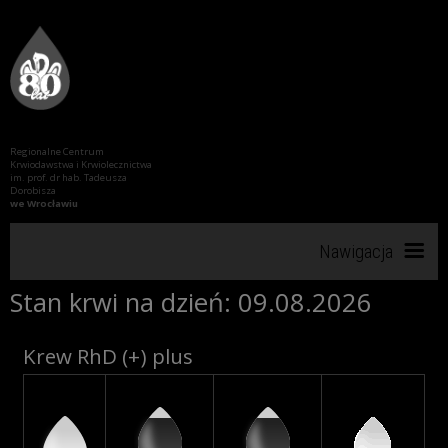
Regionalne Centrum
Krwiodawstwa i Krwiolecznictwa
im. prof. dr hab. Tadeusza
Dorobisza
we Wrocławiu
Nawigacja
Stan krwi na dzień: 09.08.2026
Start
Krew RhD (+) plus
RCKiK