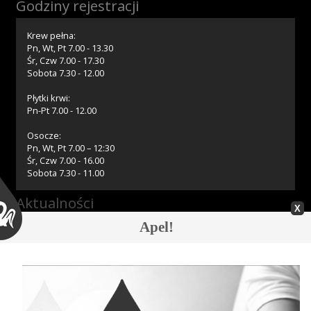
Godziny rejestracji
Przetargi
Krew pełna:
Pn, Wt, Pt 7.00 - 13.30
Śr, Czw 7.00 - 17.30
Praca
Sobota 7.30 - 12.00
Płytki krwi:
Pn-Pt 7.00 - 12.00
Kontakt
Osocze:
Pn, Wt, Pt 7.00 – 12:30
Śr, Czw 7.00 - 16.00
Sobota 7.30 - 11.00
BIP
Aktualności
Apel!
08.08.2026 » Z głębokim żalem zawiadamiamy
RODO
07.08.2026 » Akcja krwiodawstwa w Bierutowie
07.08.2026 » Harmonogram akcji wyjazdowych