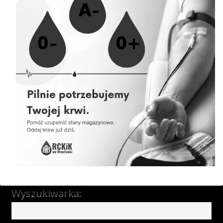
07.08.2026 » Akcja krwiodawstwa w Jelczu Laskowicach
06.08.2026 » Akcja krwiodawstwa w Komornikach
06.08.2026 » Akcja krwiodawstwa Magnolia Park
04.08.2026 » Akcja krwiodawstwa w Obornikach Śląskich
04.08.2026 » Harmonogram akcji wyjazdowych
Newsletter
Ankieta satysfakcji Krwiodawcy
Wyszukiwarka: