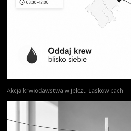
Akcja krwiodawstwa w Jelczu Laskowicach