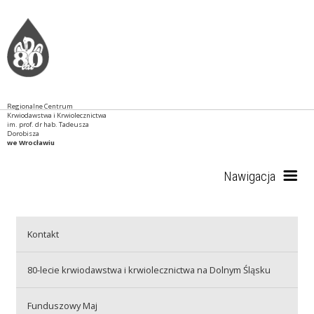
Regionalne Centrum
Krwiodawstwa i Krwiolecznictwa
im. prof. dr hab. Tadeusza
Dorobisza
we Wrocławiu
Nawigacja
Start
Kontakt
80-lecie krwiodawstwa i krwiolecznictwa na Dolnym Śląsku
RCKiK
Funduszowy Maj