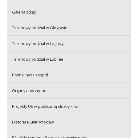
Galeria zdjęć
Akcje wyjazdowe
Terenowy oddział w Głogowie
Krwiodawcy
Terenowy oddział w Legnicy
Terenowy oddział w Lubinie
Szpitale
Poznaj nasz zespół
Szkolenia
Organy nadrzędne
Projekty UE w publicznej służby krwi
Badania
Historia RCKiK Wrocław
PELIKAN-symbol ofiarności i poświęcenia