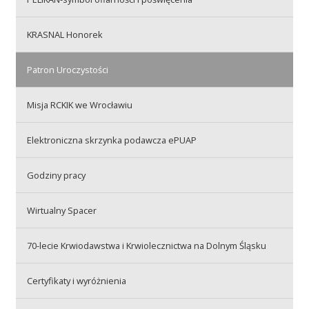
Przetargi
KRASNAL Honorek
Praca
Patron Uroczystości
Misja RCKIK we Wrocławiu
Kontakt
Elektroniczna skrzynka podawcza ePUAP
Godziny pracy
BIP
Wirtualny Spacer
RODO
70-lecie Krwiodawstwa i Krwiolecznictwa na Dolnym Śląsku
Certyfikaty i wyróżnienia