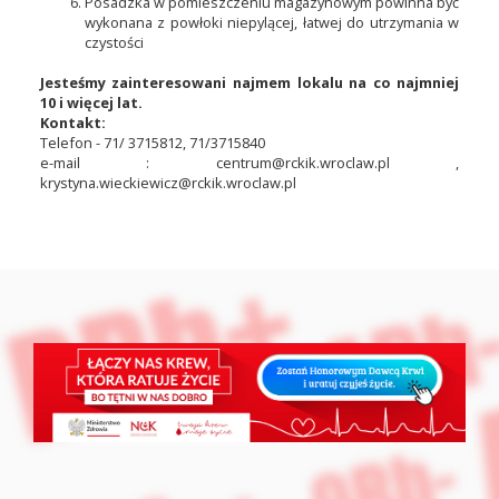
Posadzka w pomieszczeniu magazynowym powinna być
wykonana z powłoki niepylącej, łatwej do utrzymania w
czystości
Jesteśmy zainteresowani najmem lokalu na co najmniej
10 i więcej lat.
Kontakt:
Telefon - 71/ 3715812, 71/3715840
e-mail : centrum@rckik.wroclaw.pl ,
krystyna.wieckiewicz@rckik.wroclaw.pl