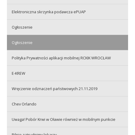
Elektroniczna skrzynka podawcza ePUAP
Akcje wyjazdowe
Ogłoszenie
Krwiodawcy
Ogłoszenie
Polityka Prywatności aplikacji mobilnej RCKIK WROCŁAW
Szpitale
E-KREW
Szkolenia
Wręczenie odznaczeń państwowych 21.11.2019
Chev Orlando
Badania
Uwaga! Pobór Krwi w Oławie również w mobilnym punkcie
Pilnie zatrudnimy lekarzy