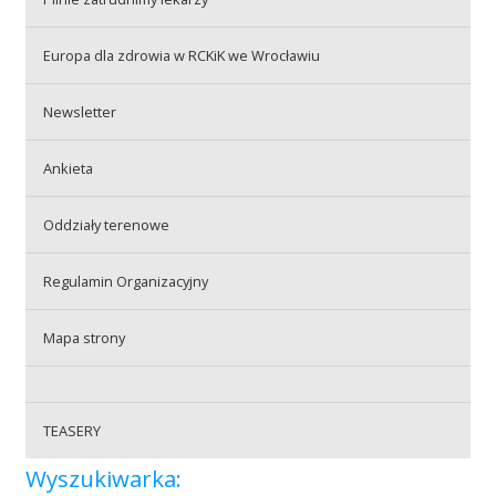
Przetargi
Europa dla zdrowia w RCKiK we Wrocławiu
Praca
Newsletter
Ankieta
Kontakt
Oddziały terenowe
Regulamin Organizacyjny
BIP
Mapa strony
RODO
TEASERY
Wyszukiwarka: