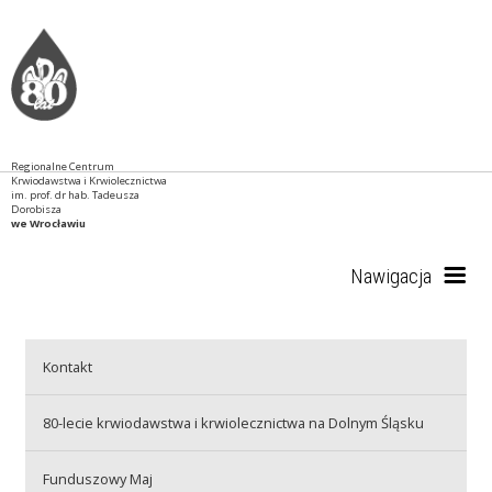
Regionalne Centrum
Krwiodawstwa i Krwiolecznictwa
im. prof. dr hab. Tadeusza
Dorobisza
we Wrocławiu
Nawigacja
Start
Kontakt
80-lecie krwiodawstwa i krwiolecznictwa na Dolnym Śląsku
RCKiK
Funduszowy Maj