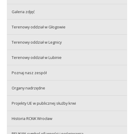
Galeria zdjęć
Akcje wyjazdowe
Terenowy oddział w Głogowie
Krwiodawcy
Terenowy oddział w Legnicy
Terenowy oddział w Lubinie
Szpitale
Poznaj nasz zespół
Szkolenia
Organy nadrzędne
Projekty UE w publicznej służby krwi
Badania
Historia RCKiK Wrocław
PELIKAN-symbol ofiarności i poświęcenia