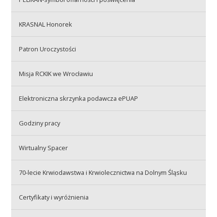
Przetargi
KRASNAL Honorek
Praca
Patron Uroczystości
Misja RCKIK we Wrocławiu
Kontakt
Elektroniczna skrzynka podawcza ePUAP
Godziny pracy
BIP
Wirtualny Spacer
RODO
70-lecie Krwiodawstwa i Krwiolecznictwa na Dolnym Śląsku
Certyfikaty i wyróżnienia