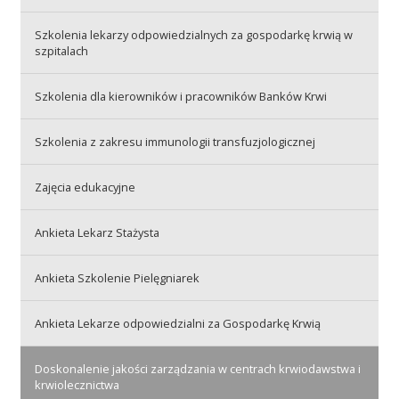
Szkolenia lekarzy odpowiedzialnych za gospodarkę krwią w
Akcje wyjazdowe
szpitalach
Szkolenia dla kierowników i pracowników Banków Krwi
Krwiodawcy
Szkolenia z zakresu immunologii transfuzjologicznej
Szpitale
Zajęcia edukacyjne
Ankieta Lekarz Stażysta
Szkolenia
Ankieta Szkolenie Pielęgniarek
Ankieta Lekarze odpowiedzialni za Gospodarkę Krwią
Badania
Doskonalenie jakości zarządzania w centrach krwiodawstwa i
krwiolecznictwa