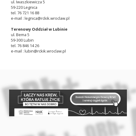
ul. Iwaszkiewicza 5
59-220 Legnica
tel. 76 721 16 88
e-mail : legnica@rckik.wroclaw.pl
Terenowy Oddział w Lubinie
ul. Bema 5
59-300 Lubin
tel. 76 846 14 26
e-mail : lubin@rckik.wroclaw.pl