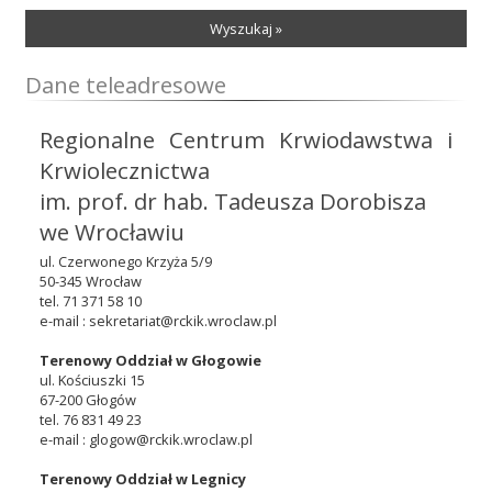
Przetargi
Wyszukaj »
Dane teleadresowe
Praca
Regionalne Centrum Krwiodawstwa i
Krwiolecznictwa
im. prof. dr hab. Tadeusza Dorobisza
Kontakt
we Wrocławiu
ul. Czerwonego Krzyża 5/9
50-345 Wrocław
BIP
tel. 71 371 58 10
e-mail : sekretariat@rckik.wroclaw.pl
Terenowy Oddział w Głogowie
ul. Kościuszki 15
RODO
67-200 Głogów
tel. 76 831 49 23
e-mail : glogow@rckik.wroclaw.pl
Terenowy Oddział w Legnicy