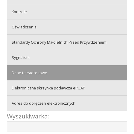
Kontrole
Akcje wyjazdowe
Oświadczenia
Krwiodawcy
Standardy Ochrony Małoletnich Przed Krzywdzeniem
Sygnalista
Szpitale
Dane teleadresowe
Szkolenia
Elektroniczna skrzynka podawcza ePUAP
Adres do doręczeń elektronicznych
Badania
Wyszukiwarka: