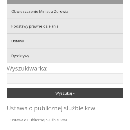
Obwieszczenie Ministra Zdrowia
Akcje wyjazdowe
Podstawy prawne działania
Krwiodawcy
Ustawy
Dyrektywy
Szpitale
Wyszukiwarka:
Szkolenia
Wyszukaj »
Ustawa o publicznej służbie krwi
Badania
Ustawa o Publicznej Służbie Krwi