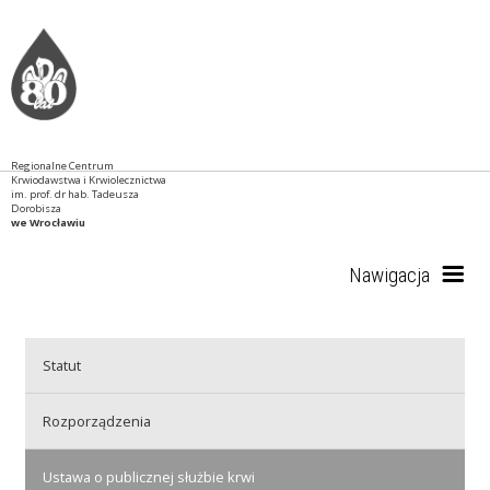
Regionalne Centrum
Krwiodawstwa i Krwiolecznictwa
im. prof. dr hab. Tadeusza
Dorobisza
we Wrocławiu
Nawigacja
Start
Statut
Rozporządzenia
RCKiK
Ustawa o publicznej służbie krwi