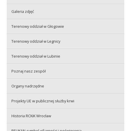
Galeria zdjęć
Akcje wyjazdowe
Terenowy oddział w Głogowie
Krwiodawcy
Terenowy oddział w Legnicy
Terenowy oddział w Lubinie
Szpitale
Poznaj nasz zespół
Szkolenia
Organy nadrzędne
Projekty UE w publicznej służby krwi
Badania
Historia RCKiK Wrocław
PELIKAN-symbol ofiarności i poświęcenia