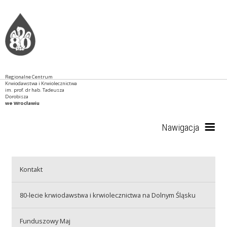
Regionalne Centrum
Krwiodawstwa i Krwiolecznictwa
im. prof. dr hab. Tadeusza
Dorobisza
we Wrocławiu
Nawigacja
Start
Kontakt
80-lecie krwiodawstwa i krwiolecznictwa na Dolnym Śląsku
RCKiK
Funduszowy Maj