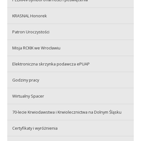
Przetargi
KRASNAL Honorek
Praca
Patron Uroczystości
Misja RCKIK we Wrocławiu
Kontakt
Elektroniczna skrzynka podawcza ePUAP
Godziny pracy
BIP
Wirtualny Spacer
RODO
70-lecie Krwiodawstwa i Krwiolecznictwa na Dolnym Śląsku
Certyfikaty i wyróżnienia