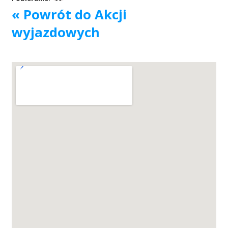
« Powrót do Akcji
Akcje wyjazdowe
wyjazdowych
Krwiodawcy
Szpitale
Szkolenia
Badania