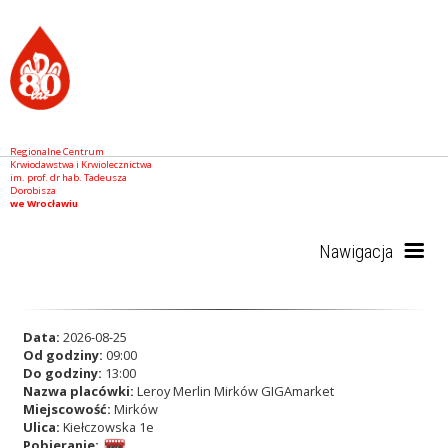
Regionalne Centrum
Krwiodawstwa i Krwiolecznictwa
im. prof. dr hab. Tadeusza
Dorobisza
we Wrocławiu
Nawigacja
Start
Data:
2026-08-25
Od godziny:
09:00
Do godziny:
13:00
Nazwa placówki:
Leroy Merlin Mirków GIGAmarket
RCKiK
Miejscowość:
Mirków
Ulica:
Kiełczowska 1e
Pobieranie: