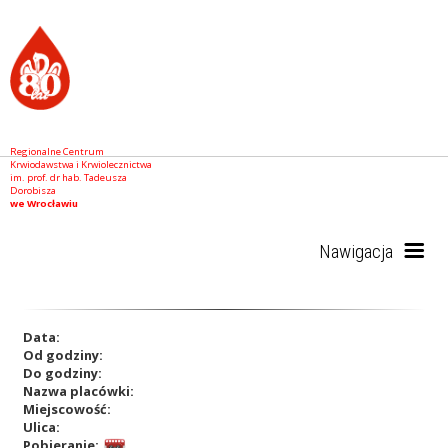
Regionalne Centrum
Krwiodawstwa i Krwiolecznictwa
im. prof. dr hab. Tadeusza
Dorobisza
we Wrocławiu
Nawigacja
Start
Data:
Od godziny:
Do godziny:
Nazwa placówki:
RCKiK
Miejscowość:
Ulica:
Pobieranie: