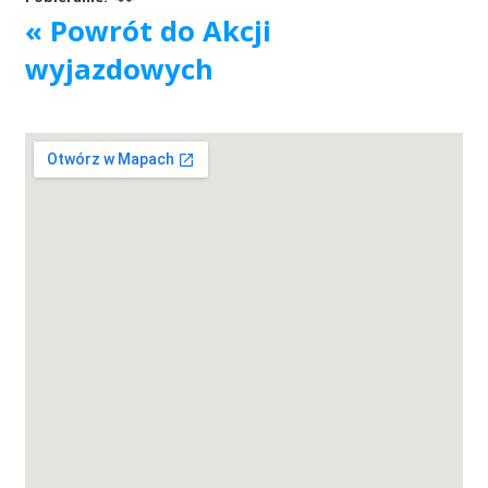
« Powrót do Akcji
Akcje wyjazdowe
wyjazdowych
Krwiodawcy
Szpitale
Szkolenia
Badania