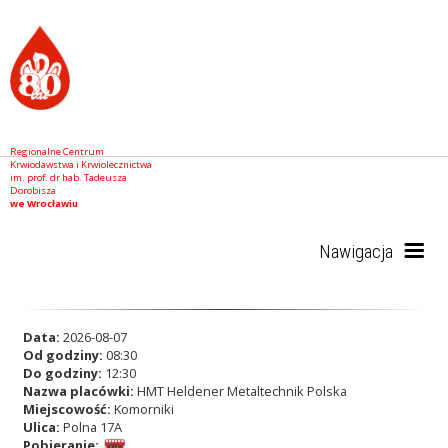
Regionalne Centrum
Krwiodawstwa i Krwiolecznictwa
im. prof. dr hab. Tadeusza
Dorobisza
we Wrocławiu
Nawigacja
Start
Data:
2026-08-07
Od godziny:
08:30
Do godziny:
12:30
Nazwa placówki:
HMT Heldener Metaltechnik Polska
RCKiK
Miejscowość:
Komorniki
Ulica:
Polna 17A
Pobieranie: