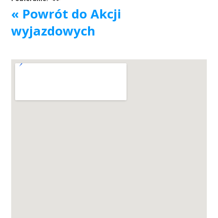
« Powrót do Akcji
Akcje wyjazdowe
wyjazdowych
Krwiodawcy
Szpitale
Szkolenia
Badania