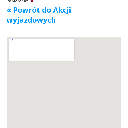
Pobieranie:
« Powrót do Akcji
Akcje wyjazdowe
wyjazdowych
Krwiodawcy
Szpitale
Szkolenia
Badania