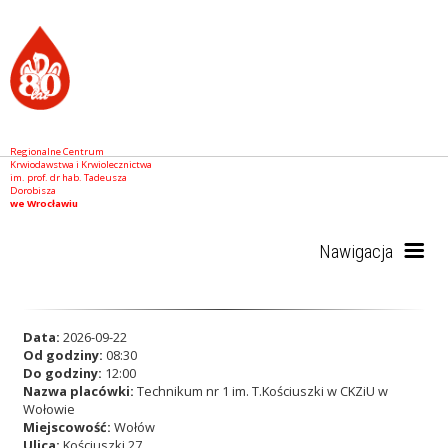
Regionalne Centrum
Krwiodawstwa i Krwiolecznictwa
im. prof. dr hab. Tadeusza
Dorobisza
we Wrocławiu
Nawigacja
Start
Data:
2026-09-22
Od godziny:
08:30
Do godziny:
12:00
Nazwa placówki:
Technikum nr 1 im. T.Kościuszki w CKZiU w
RCKiK
Wołowie
Miejscowość:
Wołów
Ulica:
Kościuszki 27