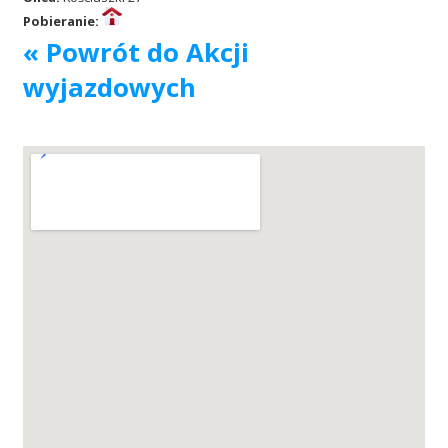
Pobieranie:
Akcje wyjazdowe
« Powrót do Akcji
wyjazdowych
Krwiodawcy
Szpitale
Szkolenia
Badania