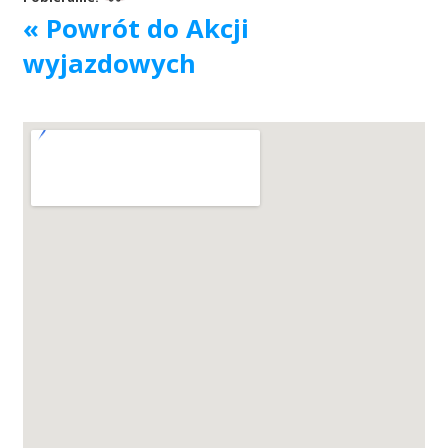
« Powrót do Akcji
Akcje wyjazdowe
wyjazdowych
Krwiodawcy
Szpitale
Szkolenia
Badania