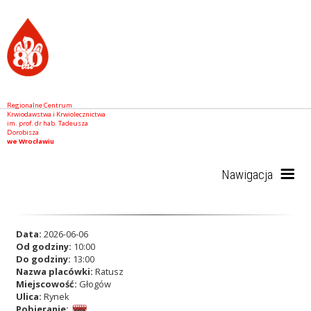
Regionalne Centrum
Krwiodawstwa i Krwiolecznictwa
im. prof. dr hab. Tadeusza
Dorobisza
we Wrocławiu
Nawigacja
Start
Data:
2026-06-06
Od godziny:
10:00
Do godziny:
13:00
Nazwa placówki:
Ratusz
RCKiK
Miejscowość:
Głogów
Ulica:
Rynek
Pobieranie: